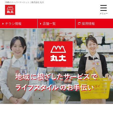
沖縄のスーパーマーケット｜株式会社 丸大
toggle
naviga
メニュー
チラシ情報
店舗一覧
採用情報