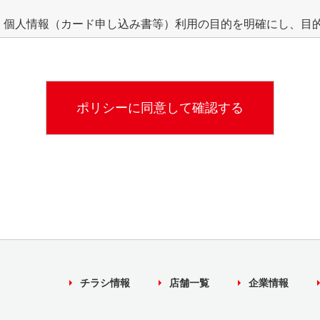
、個人情報（カード申し込み書等）利用の目的を明確にし、目
しています。
的
からのお問い合わせなど、当社が対応していく上で必要な場合に
ペーン等の検索などのため利用いたします。
は、お客様の個人情報について、正当な理由のある時を除き、
第三者への提供は行いません。
チラシ情報
店舗一覧
企業情報
報の保管について
の個人情報（カード申し込み書等）を最新の情報を保ち、安全