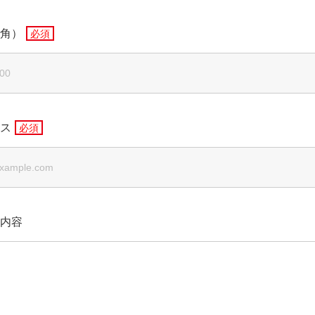
角）
ス
内容