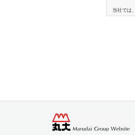
当社では
の使用と
利用目
※お客様
します。
※キャン
当社で
場合は
個人情
お客様