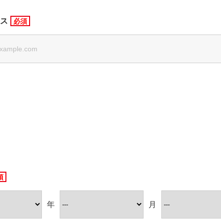
ス
年
月