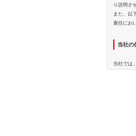
り説明さ
また、以
責任にお
当社の
当社では
の使用と
利用目
※お客様
します。
※キャン