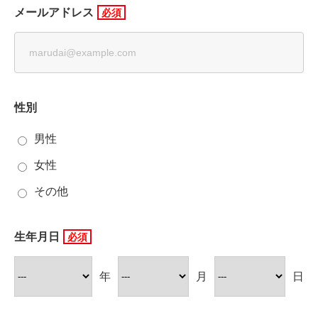
メールアドレス
性別
男性
女性
その他
生年月日
年
月
日