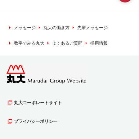
いく上で必要な場合に利用いたします。
※キャンペーン等の検索などのため利用いたしま
す。
メッセージ
丸大の働き方
先輩メッセージ
数字でみる丸大
よくあるご質問
採用情報
当社では、お客様の個人情報について、正当な
理由のある時を除き、同意がない場合は第三者
への提供は行いません。
個人情報の保管について
お客様の個人情報（カード申し込み書等）を最
新の情報を保ち、安全かつ適切に管理するよう
丸大コーポレートサイト
努めます。そのために、管理責任者、実務責任
者のもと保護、管理を行います。
プライバシーポリシー
個人情報の開示等について