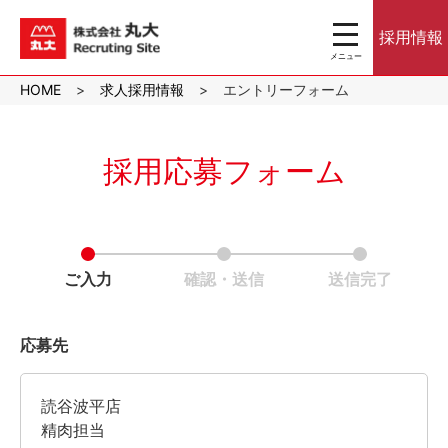
toggle
採用情報
navigation
メニュー
沖縄のスーパーマ
HOME
求人採用情報
エントリーフォーム
ーケット株式会社
丸大｜パート・ア
ルバイト採用サイ
ト
採用応募フォーム
ご入力
確認・送信
送信完了
応募先
読谷波平店
精肉担当