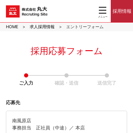
toggle
採用情報
navigation
メニュー
沖縄のスーパーマ
HOME
求人採用情報
エントリーフォーム
ーケット株式会社
丸大｜パート・ア
ルバイト採用サイ
ト
採用応募フォーム
ご入力
確認・送信
送信完了
応募先
南風原店
事務担当 正社員（中途）／ 本店