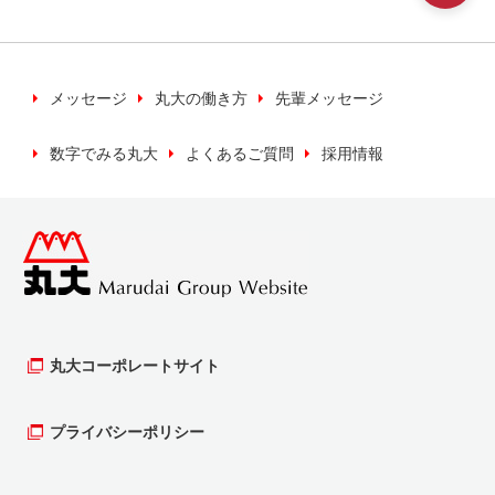
いく上で必要な場合に利用いたします。
※キャンペーン等の検索などのため利用いたしま
す。
メッセージ
丸大の働き方
先輩メッセージ
数字でみる丸大
よくあるご質問
採用情報
当社では、お客様の個人情報について、正当な
理由のある時を除き、同意がない場合は第三者
への提供は行いません。
個人情報の保管について
お客様の個人情報（カード申し込み書等）を最
新の情報を保ち、安全かつ適切に管理するよう
丸大コーポレートサイト
努めます。そのために、管理責任者、実務責任
者のもと保護、管理を行います。
プライバシーポリシー
個人情報の開示等について