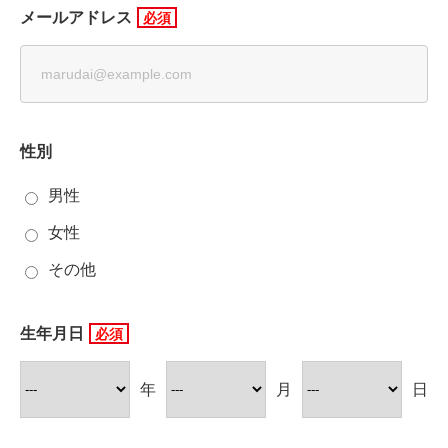
メールアドレス
性別
男性
女性
その他
生年月日
年
月
日