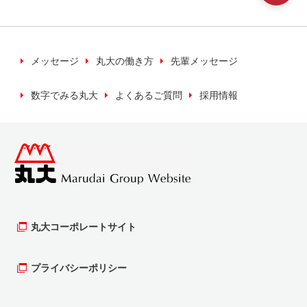
いく上で必要な場合に利用いたします。
※キャンペーン等の検索などのため利用いたしま
す。
メッセージ
丸大の働き方
先輩メッセージ
数字でみる丸大
よくあるご質問
採用情報
当社では、お客様の個人情報について、正当な
理由のある時を除き、同意がない場合は第三者
への提供は行いません。
個人情報の保管について
お客様の個人情報（カード申し込み書等）を最
新の情報を保ち、安全かつ適切に管理するよう
丸大コーポレートサイト
努めます。そのために、管理責任者、実務責任
者のもと保護、管理を行います。
プライバシーポリシー
個人情報の開示等について