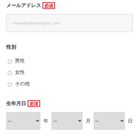
メールアドレス
性別
男性
女性
その他
生年月日
年
月
日