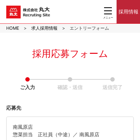
toggle
採用情報
navigation
メニュー
沖縄のスーパーマ
HOME
求人採用情報
エントリーフォーム
ーケット株式会社
丸大｜パート・ア
ルバイト採用サイ
ト
採用応募フォーム
ご入力
確認・送信
送信完了
応募先
南風原店
惣菜担当 正社員（中途）／ 南風原店