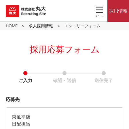
toggle
採用情報
navigation
メニュー
沖縄のスーパーマ
HOME
求人採用情報
エントリーフォーム
ーケット株式会社
丸大｜パート・ア
ルバイト採用サイ
ト
採用応募フォーム
ご入力
確認・送信
送信完了
応募先
東風平店
日配担当