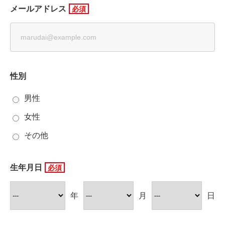
メールアドレス
性別
男性
女性
その他
生年月日
年
月
日