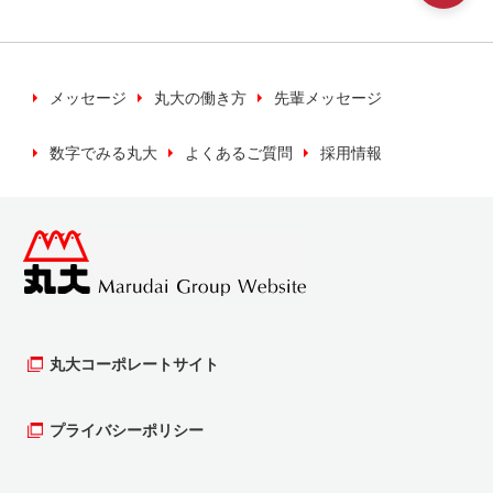
いく上で必要な場合に利用いたします。
※キャンペーン等の検索などのため利用いたしま
す。
メッセージ
丸大の働き方
先輩メッセージ
数字でみる丸大
よくあるご質問
採用情報
当社では、お客様の個人情報について、正当な
理由のある時を除き、同意がない場合は第三者
への提供は行いません。
個人情報の保管について
お客様の個人情報（カード申し込み書等）を最
新の情報を保ち、安全かつ適切に管理するよう
丸大コーポレートサイト
努めます。そのために、管理責任者、実務責任
者のもと保護、管理を行います。
プライバシーポリシー
個人情報の開示等について