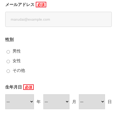
メールアドレス
性別
男性
女性
その他
生年月日
年
月
日