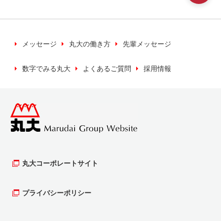
いく上で必要な場合に利用いたします。
※キャンペーン等の検索などのため利用いたしま
す。
メッセージ
丸大の働き方
先輩メッセージ
数字でみる丸大
よくあるご質問
採用情報
当社では、お客様の個人情報について、正当な
理由のある時を除き、同意がない場合は第三者
への提供は行いません。
個人情報の保管について
お客様の個人情報（カード申し込み書等）を最
新の情報を保ち、安全かつ適切に管理するよう
丸大コーポレートサイト
努めます。そのために、管理責任者、実務責任
者のもと保護、管理を行います。
プライバシーポリシー
個人情報の開示等について