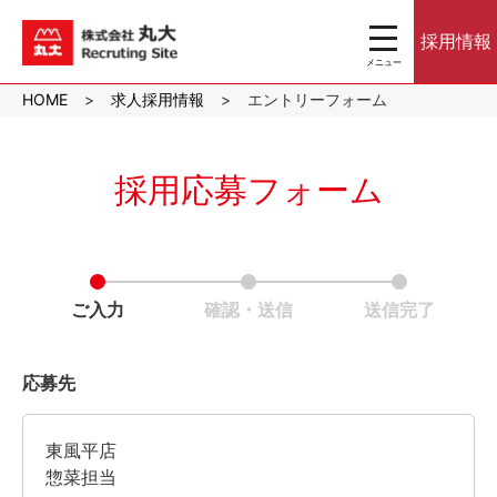
toggle
採用情報
navigation
メニュー
沖縄のスーパーマ
HOME
求人採用情報
エントリーフォーム
ーケット株式会社
丸大｜パート・ア
ルバイト採用サイ
ト
採用応募フォーム
ご入力
確認・送信
送信完了
応募先
東風平店
惣菜担当