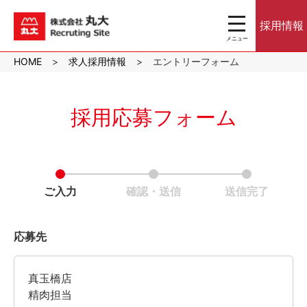
toggle
採用情報
navigation
メニュー
沖縄のスーパーマ
HOME
求人採用情報
エントリーフォーム
ーケット株式会社
丸大｜パート・ア
ルバイト採用サイ
ト
採用応募フォーム
ご入力
確認・送信
送信完了
応募先
真玉橋店
精肉担当