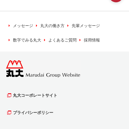
いく上で必要な場合に利用いたします。
※キャンペーン等の検索などのため利用いたしま
す。
メッセージ
丸大の働き方
先輩メッセージ
数字でみる丸大
よくあるご質問
採用情報
当社では、お客様の個人情報について、正当な
理由のある時を除き、同意がない場合は第三者
への提供は行いません。
個人情報の保管について
お客様の個人情報（カード申し込み書等）を最
新の情報を保ち、安全かつ適切に管理するよう
丸大コーポレートサイト
努めます。そのために、管理責任者、実務責任
者のもと保護、管理を行います。
プライバシーポリシー
個人情報の開示等について