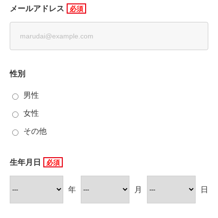
メールアドレス
性別
男性
女性
その他
生年月日
年
月
日