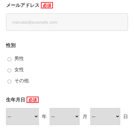
メールアドレス
性別
男性
女性
その他
生年月日
年
月
日