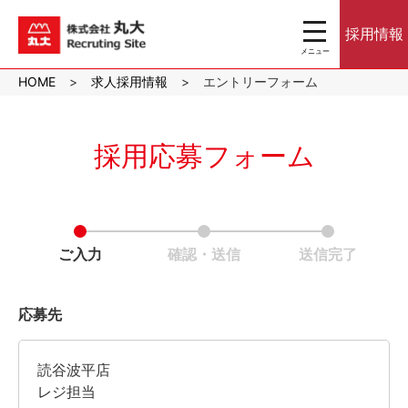
toggle
採用情報
navigation
メニュー
沖縄のスーパーマ
HOME
求人採用情報
エントリーフォーム
ーケット株式会社
丸大｜パート・ア
ルバイト採用サイ
ト
採用応募フォーム
ご入力
確認・送信
送信完了
応募先
読谷波平店
レジ担当