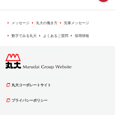
いく上で必要な場合に利用いたします。
※キャンペーン等の検索などのため利用いたしま
す。
メッセージ
丸大の働き方
先輩メッセージ
数字でみる丸大
よくあるご質問
採用情報
当社では、お客様の個人情報について、正当な
理由のある時を除き、同意がない場合は第三者
への提供は行いません。
個人情報の保管について
お客様の個人情報（カード申し込み書等）を最
新の情報を保ち、安全かつ適切に管理するよう
丸大コーポレートサイト
努めます。そのために、管理責任者、実務責任
者のもと保護、管理を行います。
プライバシーポリシー
個人情報の開示等について