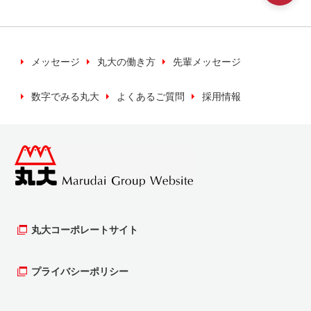
いく上で必要な場合に利用いたします。
※キャンペーン等の検索などのため利用いたしま
す。
メッセージ
丸大の働き方
先輩メッセージ
数字でみる丸大
よくあるご質問
採用情報
当社では、お客様の個人情報について、正当な
理由のある時を除き、同意がない場合は第三者
への提供は行いません。
個人情報の保管について
お客様の個人情報（カード申し込み書等）を最
新の情報を保ち、安全かつ適切に管理するよう
丸大コーポレートサイト
努めます。そのために、管理責任者、実務責任
者のもと保護、管理を行います。
プライバシーポリシー
個人情報の開示等について