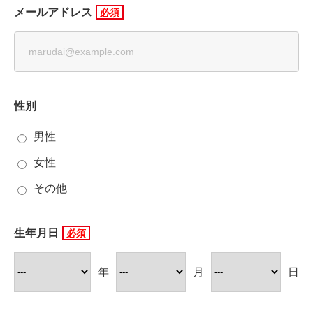
メールアドレス
性別
男性
女性
その他
生年月日
年
月
日