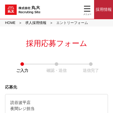
toggle
採用情報
navigation
メニュー
沖縄のスーパーマ
HOME
求人採用情報
エントリーフォーム
ーケット株式会社
丸大｜パート・ア
ルバイト採用サイ
ト
採用応募フォーム
ご入力
確認・送信
送信完了
応募先
読谷波平店
夜間レジ担当