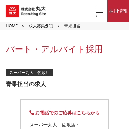
toggle
採用情報
navigation
メニュー
沖縄のスーパーマ
HOME
求人募集要項
青果担当
ーケット株式会社
丸大｜パート・ア
ルバイト採用サイ
ト
パート・アルバイト採用
スーパー丸大 佐敷店
青果担当の求人
お電話でのご応募はこちらから
スーパー丸大 佐敷店：