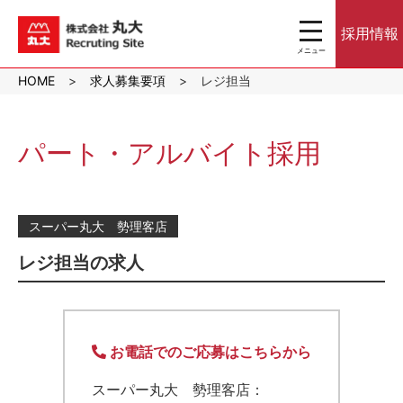
toggle
採用情報
navigation
メニュー
沖縄のスーパーマ
HOME
求人募集要項
レジ担当
ーケット株式会社
丸大｜パート・ア
ルバイト採用サイ
ト
パート・アルバイト採用
スーパー丸大 勢理客店
レジ担当の求人
お電話でのご応募はこちらから
スーパー丸大 勢理客店：