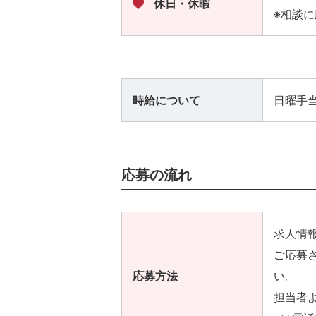
休日・休暇
※相談
時給について
日曜手当
応募の流れ
求人情
ご応募
応募方法
い。
担当者