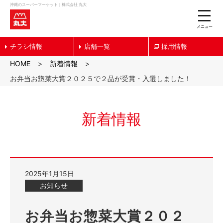
沖縄のスーパーマーケット｜株式会社 丸大
toggle
naviga
メニュー
チラシ情報
店舗一覧
採用情報
HOME
新着情報
お弁当お惣菜大賞２０２５で２品が受賞・入選しました！
新着情報
2025年1月15日
お知らせ
お弁当お惣菜大賞２０２