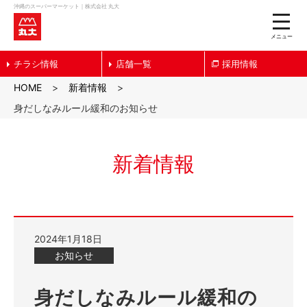
沖縄のスーパーマーケット｜株式会社 丸大
toggle
naviga
メニュー
チラシ情報
店舗一覧
採用情報
HOME
新着情報
身だしなみルール緩和のお知らせ
新着情報
2024年1月18日
お知らせ
身だしなみルール緩和の