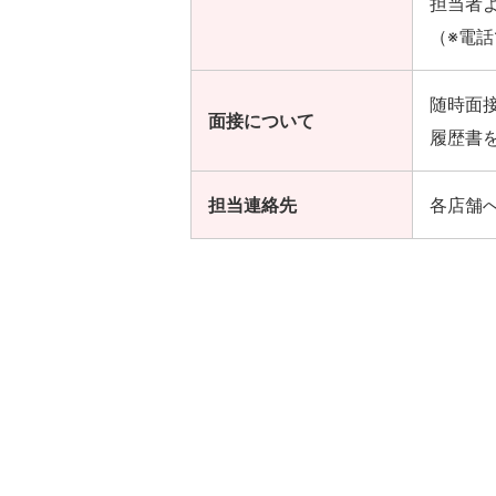
担当者
（※電話
随時面
面接について
履歴書
担当連絡先
各店舗