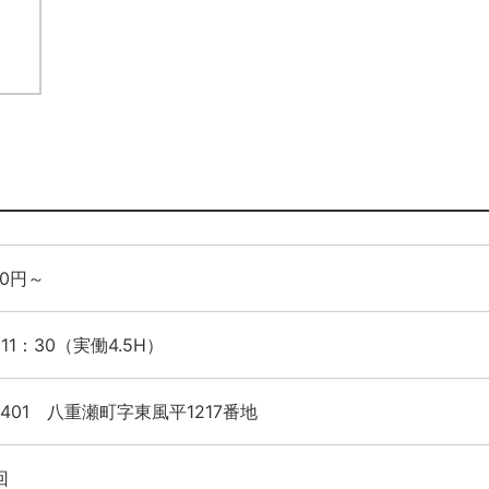
60円～
11：30（実働4.5H）
-0401 八重瀬町字東風平1217番地
回