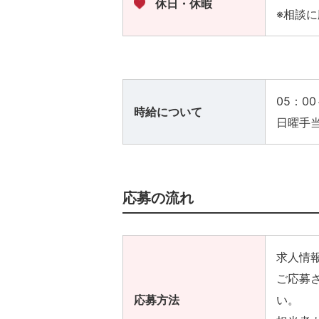
休日・休暇
※相談
05：00
時給について
日曜手当
応募の流れ
求人情
ご応募
応募方法
い。